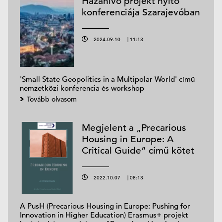
Hazahívó projekt nyitó
konferenciája Szarajevóban
2024.09.10
|
11:13
'Small State Geopolitics in a Multipolar World' című
nemzetközi konferencia és workshop
Tovább olvasom
Megjelent a „Precarious
Housing in Europe: A
Critical Guide” című kötet
2022.10.07
|
08:13
A PusH (Precarious Housing in Europe: Pushing for
Innovation in Higher Education) Erasmus+ projekt