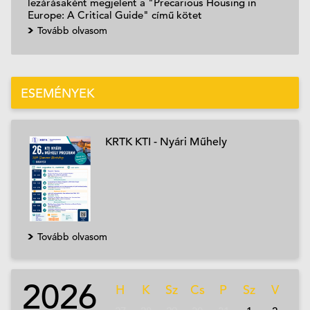
lezárásaként megjelent a "Precarious Housing in
Europe: A Critical Guide" című kötet
Tovább olvasom
ESEMÉNYEK
KRTK KTI - Nyári Műhely
Tovább olvasom
2026
H
K
Sz
Cs
P
Sz
V