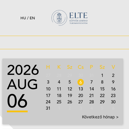
HU
/
EN
2026
H
K
Sz
Cs
P
Sz
V
27
28
29
30
31
1
2
AUG
3
4
5
7
8
9
6
10
11
12
13
14
15
16
06
17
18
19
20
21
22
23
24
25
26
27
28
29
30
31
1
2
3
4
5
6
Következő hónap >