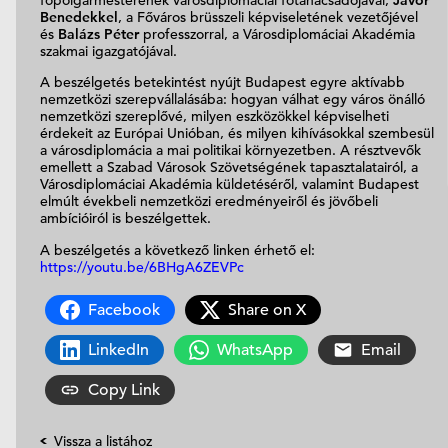
főpolgármesterének városdiplomáciai főtanácsadójával,
Jávor
Benedekkel
, a Főváros brüsszeli képviseletének vezetőjével
és
Balázs Péter
professzorral, a Városdiplomáciai Akadémia
szakmai igazgatójával.
A beszélgetés betekintést nyújt Budapest egyre aktívabb
nemzetközi szerepvállalásába: hogyan válhat egy város önálló
nemzetközi szereplővé, milyen eszközökkel képviselheti
érdekeit az Európai Unióban, és milyen kihívásokkal szembesül
a városdiplomácia a mai politikai környezetben. A résztvevők
emellett a Szabad Városok Szövetségének tapasztalatairól, a
Városdiplomáciai Akadémia küldetéséről, valamint Budapest
elmúlt évekbeli nemzetközi eredményeiről és jövőbeli
ambícióiról is beszélgettek.
A beszélgetés a következő linken érhető el:
https://youtu.be/6BHgA6ZEVPc
Facebook
Share on X
LinkedIn
WhatsApp
Email
Copy Link
Vissza a listához