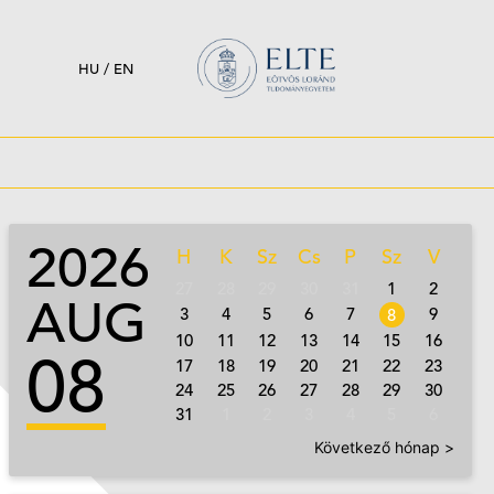
HU
/
EN
2026
H
K
Sz
Cs
P
Sz
V
27
28
29
30
31
1
2
AUG
3
4
5
6
7
9
8
10
11
12
13
14
15
16
08
17
18
19
20
21
22
23
24
25
26
27
28
29
30
31
1
2
3
4
5
6
Következő hónap >