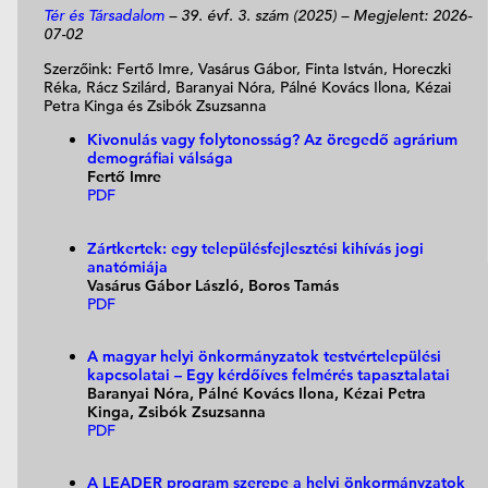
Tér és Társadalom
– 39. évf. 3. szám (2025) – Megjelent: 2026-
07-02
Szerzőink: Fertő Imre, Vasárus Gábor, Finta István, Horeczki
Réka, Rácz Szilárd, Baranyai Nóra, Pálné Kovács Ilona, Kézai
Petra Kinga és Zsibók Zsuzsanna
Kivonulás vagy folytonosság? Az öregedő agrárium
demográfiai válsága
Fertő Imre
PDF
Zártkertek: egy településfejlesztési kihívás jogi
anatómiája
Vasárus Gábor László, Boros Tamás
PDF
A magyar helyi önkormányzatok testvértelepülési
kapcsolatai – Egy kérdőíves felmérés tapasztalatai
Baranyai Nóra, Pálné Kovács Ilona, Kézai Petra
Kinga, Zsibók Zsuzsanna
PDF
A LEADER program szerepe a helyi önkormányzatok