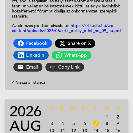
ott, ahol a tagállami és helyi szint között érdekellentét áll
fenn, mivel az uniós intézmények közül az egyik leginkább
hozzáférhető fórumot kínálja az önkormányzati szereplők
számára.
Az elemzés pdf-ben olvasható:
https://krtk.elte.hu/wp-
content/uploads/2026/06/krtk_policy_brief_no_09_hu.pdf
Facebook
Share on X
LinkedIn
WhatsApp
Email
Copy Link
Vissza a listához
2026
H
K
Sz
Cs
P
Sz
V
27
28
29
30
31
1
2
AUG
3
4
5
6
7
8
9
10
11
12
13
14
15
16