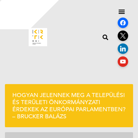
HOGYAN JELENNEK MEG A TELEPÜLÉSI
ÉS TERÜLETI ÖNKORMÁNYZATI
ÉRDEKEK AZ EURÓPAI PARLAMENTBEN?
– BRUCKER BALÁZS