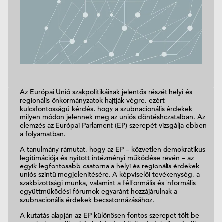
Az Európai Unió szakpolitikáinak jelentős részét helyi és
regionális önkormányzatok hajtják végre, ezért
kulcsfontosságú kérdés, hogy a szubnacionális érdekek
milyen módon jelennek meg az uniós döntéshozatalban. Az
elemzés az Európai Parlament (EP) szerepét vizsgálja ebben
a folyamatban.
A tanulmány rámutat, hogy az EP – közvetlen demokratikus
legitimációja és nyitott intézményi működése révén – az
egyik legfontosabb csatorna a helyi és regionális érdekek
uniós szintű megjelenítésére. A képviselői tevékenység, a
szakbizottsági munka, valamint a félformális és informális
együttműködési fórumok egyaránt hozzájárulnak a
szubnacionális érdekek becsatornázásához.
A kutatás alapján az EP különösen fontos szerepet tölt be