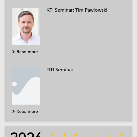
KTI Seminar: Tim Pawlowski
Read more
DTI Seminar
Read more
M
T
W
T
F
S
S