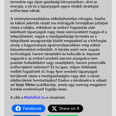
termelnie egy olyan gazdasági környezetben, ahol az
energia, a víz és a tápanyagok egyre inkább stratégiai
erőforrássá válnak.
A növénytermesztéshez nélkülözhetetlen nitrogén, foszfor
és kálium jelentős részét ma műtrágyák formájában juttatjuk
vissza a talajba, miközben az emberi fogyasztás után
keletkező tápanyagok nagy része szennyvízként hagyja el a
településeket, vagyis a mezőgazdasági termelés és a
települések anyagcseréje között megszakad az a körforgás,
amely a hagyományos agrárrendszerekben még sokkal
közvetlenebbül működött. A kérdés ezért nem csupán
technológiai, hanem társadalmi és kulturális is: képesek
vagyunk-e az emberi eredetű szerves anyagokra nem
pusztán hulladékként vagy veszélyként, hanem potenciális
erőforrásként tekinteni? És ha igen, milyen feltételek
mellett fogadnánk el, hogy ilyen eredetű tápanyagok
kerüljenek vissza a mezőgazdaságba vagy akár a városi
zöldterületek fenntartásába? Ezekre a kérdésekre is választ
ad
Varjú Viktor
publikációja, amely egy nemrég megjelent
kutatás eredményeit foglalja össze.
A cikk a
Másfélfok.hu
-n olvasható.
Facebook
Share on X