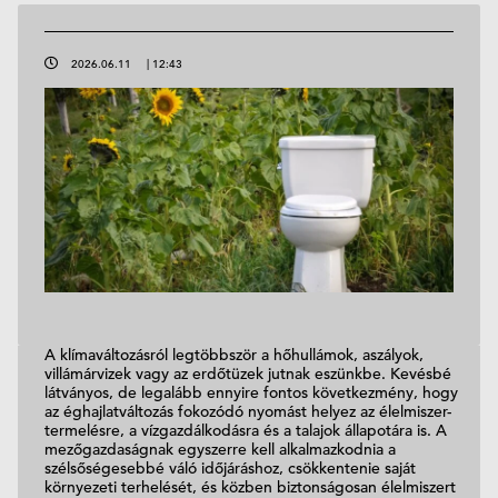
2026.06.11
|
12:43
A klímaváltozásról legtöbbször a hőhullámok, aszályok,
villámárvizek vagy az erdőtüzek jutnak eszünkbe. Kevésbé
látványos, de legalább ennyire fontos következmény, hogy
az éghajlatváltozás fokozódó nyomást helyez az élelmiszer-
termelésre, a vízgazdálkodásra és a talajok állapotára is. A
mezőgazdaságnak egyszerre kell alkalmazkodnia a
szélsőségesebbé váló időjáráshoz, csökkentenie saját
környezeti terhelését, és közben biztonságosan élelmiszert